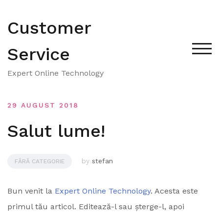
Skip
to
Customer
content
Service
TOG
Expert Online Technology
29 AUGUST 2018
Salut lume!
by
stefan
FĂRĂ CATEGORIE
Bun venit la
Expert Online Technology
. Acesta este
primul tău articol. Editează-l sau șterge-l, apoi